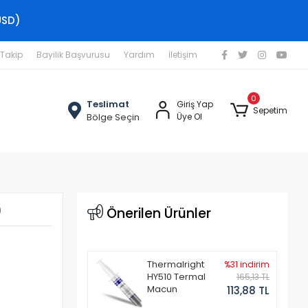
USD)
 Takip
Bayilik Başvurusu
Yardım
İletişim
0
Teslimat
Giriş Yap
Sepetim
Bölge Seçin
Üye Ol
)
Önerilen Ürünler
Thermalright
%31 indirim
HY510 Termal
165,13 TL
Macun
113,88 TL