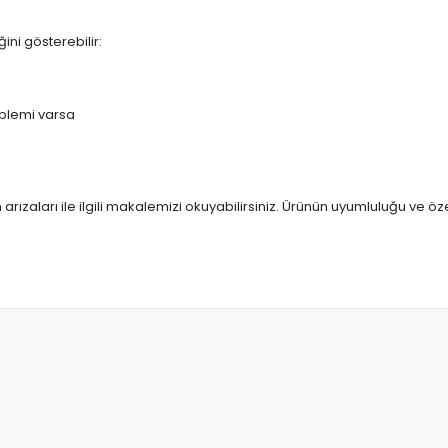
ini gösterebilir:
blemi varsa
arızaları ile ilgili makalemizi okuyabilirsiniz. Ürünün uyumluluğu ve ö