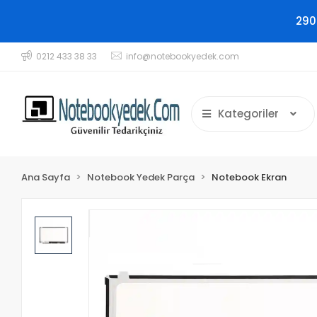
290
0212 433 38 33
info@notebookyedek.com
Kategoriler
Ana Sayfa
Notebook Yedek Parça
Notebook Ekran