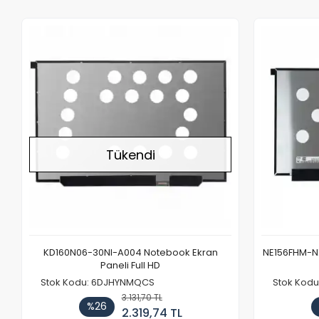
Stokta Yok
Tükendi
KD160N06-30NI-A004 Notebook Ekran
NE156FHM-NX
Paneli Full HD
Stok Kodu: 6DJHYNMQCS
Stok Kodu
3.131,70 TL
%26
2.319,74 TL