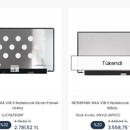
Tükendi
A V18.0 Notebook Ekran Paneli
NE156FHM-NXA V18.0 Notebook 
144Hz
165Hz
: LUCNLF83NF
Stok Kodu: 0NVLEJMYDO
4.115,62 TL
4.448,44 TL
%32
%20
2.781,52 TL
3.558,75 