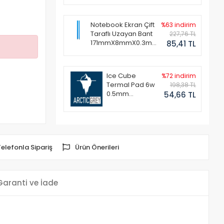
Notebook Ekran Çift
%63 indirim
Taraflı Uzayan Bant
227,76 TL
171mmX8mmX0.3mm
85,41 TL
(1 Set - 2 Adet)
Ice Cube
%72 indirim
Termal Pad 6w
198,38 TL
0.5mm
54,66 TL
50x50mm
Telefonla Sipariş
Ürün Önerileri
Garanti ve İade