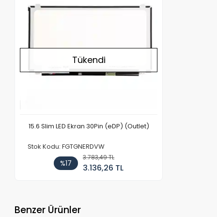
Tükendi
15.6 Slim LED Ekran 30Pin (eDP) (Outlet)
Stok Kodu: FGTGNERDVW
3.783,49 TL
%17
3.136,26 TL
Benzer Ürünler