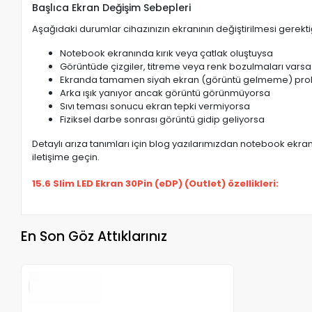
Başlıca Ekran Değişim Sebepleri
Aşağıdaki durumlar cihazınızın ekranının değiştirilmesi gerektiğ
Notebook ekranında kırık veya çatlak oluştuysa
Görüntüde çizgiler, titreme veya renk bozulmaları varsa
Ekranda tamamen siyah ekran (görüntü gelmeme) pro
Arka ışık yanıyor ancak görüntü görünmüyorsa
Sıvı teması sonucu ekran tepki vermiyorsa
Fiziksel darbe sonrası görüntü gidip geliyorsa
Detaylı arıza tanımları için blog yazılarımızdan notebook ekran 
iletişime geçin.
15.6 Slim LED Ekran 30Pin (eDP) (Outlet) özellikleri:
En Son Göz Attıklarınız
Stokta Yok