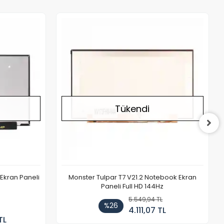
Stokta Yok
Stokta Yok
Tükendi
Ekran Paneli
Monster Tulpar T7 V21.2 Notebook Ekran
Paneli Full HD 144Hz
5.549,94 TL
%26
4.111,07 TL
TL