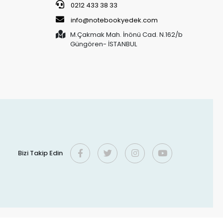
0212 433 38 33
info@notebookyedek.com
M.Çakmak Mah. İnönü Cad. N.162/b
Güngören- İSTANBUL
Bizi Takip Edin