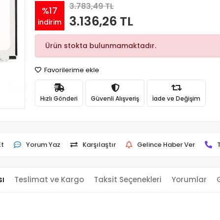
3.783,49 TL
%17
3.136,26 TL
indirim
Ürün stokta bulunmamaktadır.
Favorilerime ekle
Hızlı Gönderi
Güvenli Alışveriş
İade ve Değişim
Et
Yorum Yaz
Karşılaştır
Gelince Haber Ver
sı
Teslimat ve Kargo
Taksit Seçenekleri
Yorumlar