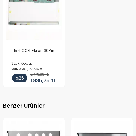
15.6 CCFL Ekran 30Pin
Stok Kodu:
WIRVWQWWMX
2.478,03 TL
%26
1.835,75 TL
Benzer Ürünler