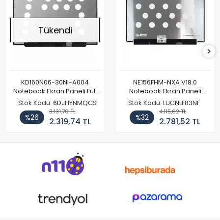
Tükendi
KD160N06-30NI-A004
NE156FHM-NXA V18.0
Notebook Ekran Paneli Full
Notebook Ekran Paneli
HD
144Hz
Stok Kodu: 6DJHYNMQCS
Stok Kodu: LUCNLF83NF
3.131,70 TL
4.115,62 TL
%26
%32
2.319,74 TL
2.781,52 TL