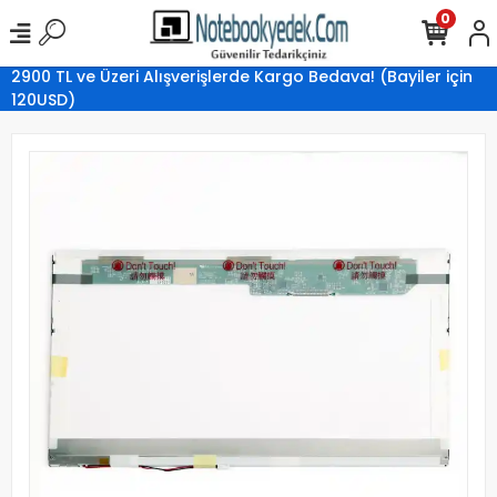
0
2900 TL ve Üzeri Alışverişlerde Kargo Bedava! (Bayiler için
120USD)