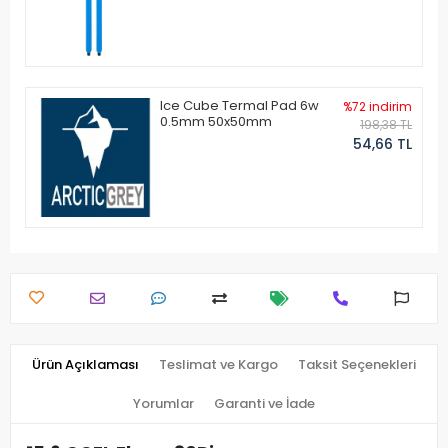
Ice Cube Termal Pad 6w
%72 indirim
0.5mm 50x50mm
198,38 TL
54,66 TL
Ürün Açıklaması
Teslimat ve Kargo
Taksit Seçenekleri
Yorumlar
Garanti ve İade