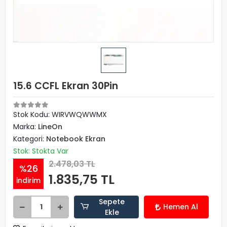
15.6 CCFL Ekran 30Pin
Stok Kodu: WIRVWQWWMX
Marka:
LineOn
Kategori:
Notebook Ekran
Stok: Stokta Var
2.478,03 TL
%26
1.835,75 TL
indirim
Sepete
Hemen Al
Ekle