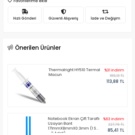
Favorilerime ekle
Hızlı Gönderi
Güvenli Alışveriş
İade ve Değişim
Önerilen Ürünler
Thermalright HY510 Termal
%31 indirim
Macun
165,13 TL
113,88 TL
Notebook Ekran Çift Taraflı
%63 indirim
Uzayan Bant
227,76 TL
171mmX8mmX0.3mm (1 Set
85,41 TL
- 2 Adet)