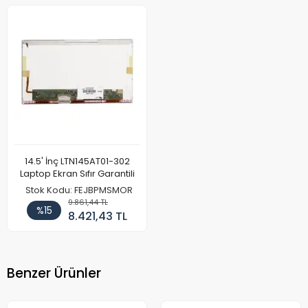
14.5' İnç LTN145AT01-302
Laptop Ekran Sıfır Garantili
Stok Kodu: FEJBPMSMOR
9.861,44 TL
%15
8.421,43 TL
Benzer Ürünler