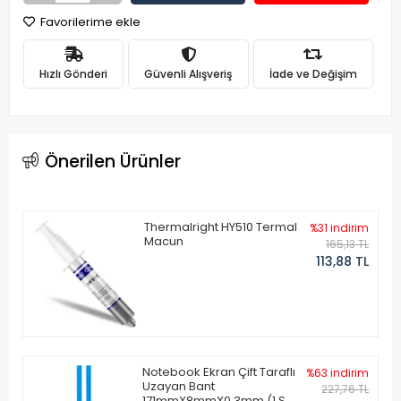
Favorilerime ekle
Hızlı Gönderi
Güvenli Alışveriş
İade ve Değişim
Önerilen Ürünler
Thermalright HY510 Termal
%31 indirim
Macun
165,13 TL
113,88 TL
Notebook Ekran Çift Taraflı
%63 indirim
Uzayan Bant
227,76 TL
171mmX8mmX0.3mm (1 Set