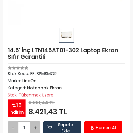
14.5' İnç LTN145AT01-302 Laptop Ekran
Sıfır Garantili
Stok Kodu: FEJBPMSMOR
Marka:
LineOn
Kategori:
Notebook Ekran
Stok: Tükenmek Üzere
9.861,44 TL
%15
8.421,43 TL
indirim
Sepete
Hemen Al
Ekle