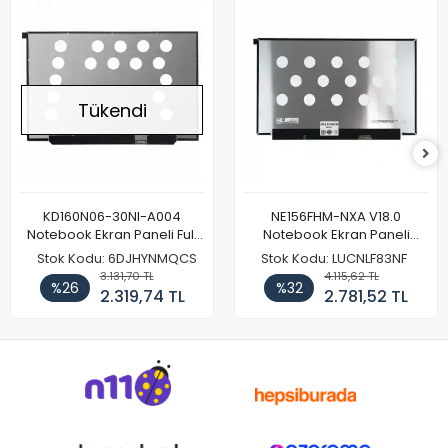
Tükendi
KD160N06-30NI-A004
NE156FHM-NXA V18.0
Notebook Ekran Paneli Full
Notebook Ekran Paneli
HD
144Hz
Stok Kodu: 6DJHYNMQCS
Stok Kodu: LUCNLF83NF
3.131,70 TL
4.115,62 TL
%26
%32
2.319,74 TL
2.781,52 TL