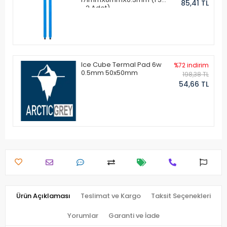
85,41 TL
- 2 Adet)
Ice Cube Termal Pad 6w
%72 indirim
0.5mm 50x50mm
198,38 TL
54,66 TL
Ürün Açıklaması
Teslimat ve Kargo
Taksit Seçenekleri
Yorumlar
Garanti ve İade