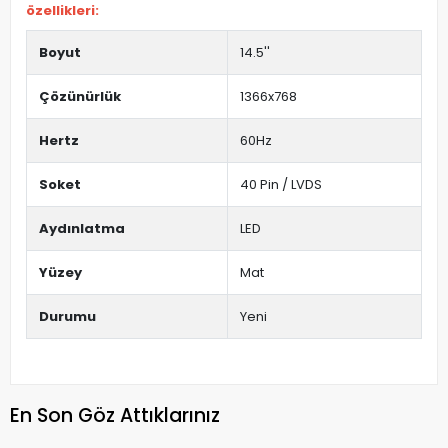
özellikleri:
Boyut
14.5''
Çözünürlük
1366x768
Hertz
60Hz
Soket
40 Pin / LVDS
Aydınlatma
LED
Yüzey
Mat
Durumu
Yeni
En Son Göz Attıklarınız