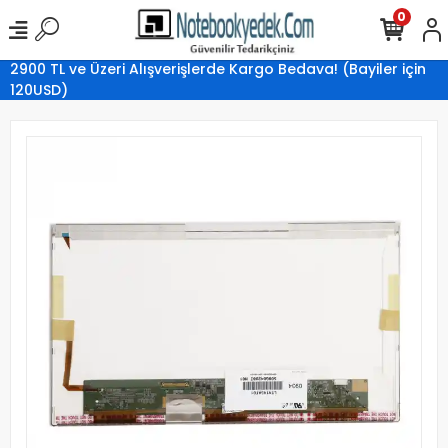
0
2900 TL ve Üzeri Alışverişlerde Kargo Bedava! (Bayiler için
120USD)