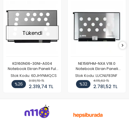
Tükendi
KD160N06-30NI-A004
NE156FHM-NXA V18.0
Notebook Ekran Paneli Full
Notebook Ekran Paneli
HD
144Hz
Stok Kodu: 6DJHYNMQCS
Stok Kodu: LUCNLF83NF
3.131,70 TL
4.115,62 TL
%26
%32
2.319,74 TL
2.781,52 TL