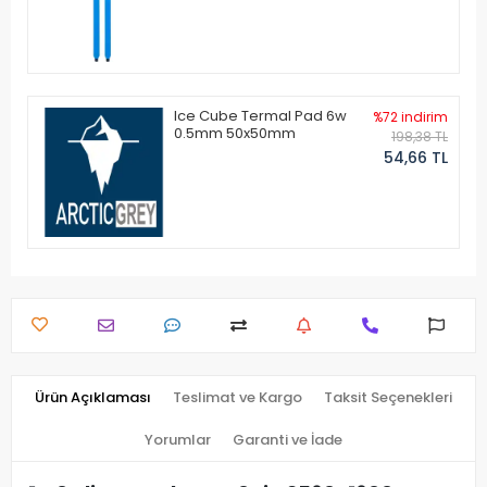
Ice Cube Termal Pad 6w
%72 indirim
0.5mm 50x50mm
198,38 TL
54,66 TL
Ürün Açıklaması
Teslimat ve Kargo
Taksit Seçenekleri
Yorumlar
Garanti ve İade