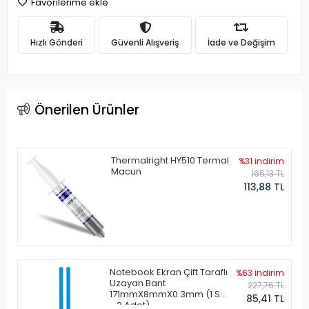
Favorilerime ekle
Hızlı Gönderi
Güvenli Alışveriş
İade ve Değişim
Önerilen Ürünler
Thermalright HY510 Termal
%31 indirim
Macun
165,13 TL
113,88 TL
Notebook Ekran Çift Taraflı
%63 indirim
Uzayan Bant
227,76 TL
171mmX8mmX0.3mm (1 Set
85,41 TL
- 2 Adet)