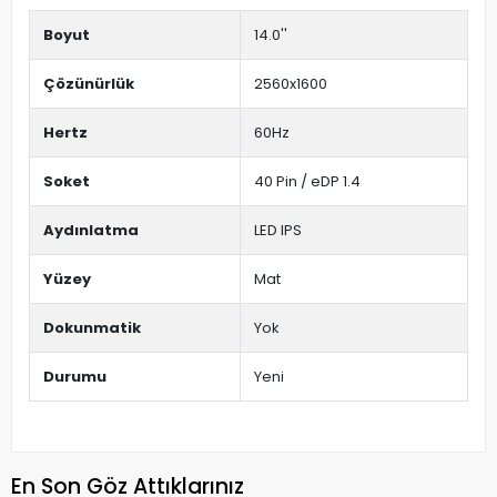
Boyut
14.0''
Çözünürlük
2560x1600
Hertz
60Hz
Soket
40 Pin / eDP 1.4
Aydınlatma
LED IPS
Yüzey
Mat
Dokunmatik
Yok
Durumu
Yeni
En Son Göz Attıklarınız