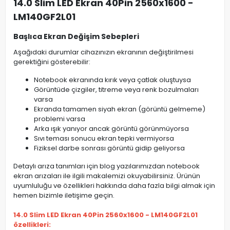
14.0 Slim LED Ekran 40Pin 2560x1600 -
LM140GF2L01
Başlıca Ekran Değişim Sebepleri
Aşağıdaki durumlar cihazınızın ekranının değiştirilmesi
gerektiğini gösterebilir:
Notebook ekranında kırık veya çatlak oluştuysa
Görüntüde çizgiler, titreme veya renk bozulmaları
varsa
Ekranda tamamen siyah ekran (görüntü gelmeme)
problemi varsa
Arka ışık yanıyor ancak görüntü görünmüyorsa
Sıvı teması sonucu ekran tepki vermiyorsa
Fiziksel darbe sonrası görüntü gidip geliyorsa
Detaylı arıza tanımları için blog yazılarımızdan notebook
ekran arızaları ile ilgili makalemizi okuyabilirsiniz. Ürünün
uyumluluğu ve özellikleri hakkında daha fazla bilgi almak için
hemen bizimle iletişime geçin.
14.0 Slim LED Ekran 40Pin 2560x1600 - LM140GF2L01
özellikleri: