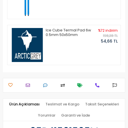
Ice Cube Termal Pad 6w
%72 indirim
0.5mm 50x50mm
198,38 TL
54,66 TL
Ürün Açıklaması
Teslimat ve Kargo
Taksit Seçenekleri
Yorumlar
Garanti ve İade