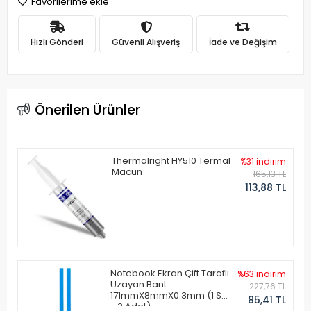
Favorilerime ekle
Hızlı Gönderi
Güvenli Alışveriş
İade ve Değişim
Önerilen Ürünler
Thermalright HY510 Termal
%31 indirim
Macun
165,13 TL
113,88 TL
Notebook Ekran Çift Taraflı
%63 indirim
Uzayan Bant
227,76 TL
171mmX8mmX0.3mm (1 Set
85,41 TL
- 2 Adet)