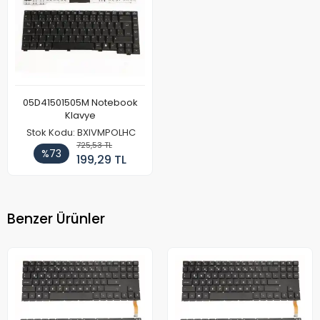
05D41501505M Notebook
Klavye
Stok Kodu: BXIVMPOLHC
725,53 TL
%73
199,29 TL
Benzer Ürünler