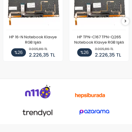
HP 16-N Notebook Klavye
HP TPN-C167 TPN-Q265
RGB Işıklı
Notebook Klavye RGB Işıklı
3.005,86 TL
3.005,86 TL
%26
%26
2.226,35 TL
2.226,35 TL