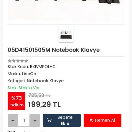
05D41501505M Notebook Klavye
Stok Kodu: BXIVMPOLHC
Marka:
LineOn
Kategori:
Notebook Klavye
Stok: Stokta Var
725,53 TL
%73
199,29 TL
indirim
Sepete
Hemen Al
Ekle