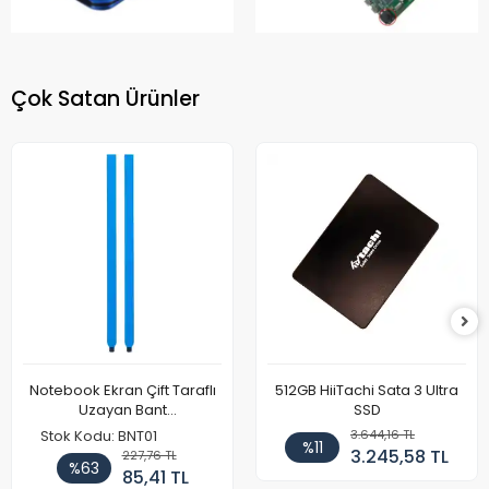
Çok Satan Ürünler
Notebook Ekran Çift Taraflı
512GB HiiTachi Sata 3 Ultra
Uzayan Bant
SSD
171mmX8mmX0.3mm (1 Set
3.644,16 TL
Stok Kodu: BNT01
%11
- 2 Adet)
3.245,58 TL
227,76 TL
%63
85,41 TL