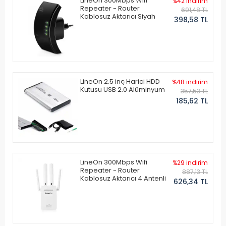
LineOn 300Mbps Wifi
%42 indirim
Repeater - Router
691,48 TL
Kablosuz Aktarıcı Siyah
398,58 TL
LineOn 2.5 inç Harici HDD
%48 indirim
Kutusu USB 2.0 Alüminyum
357,53 TL
185,62 TL
LineOn 300Mbps Wifi
%29 indirim
Repeater - Router
887,13 TL
Kablosuz Aktarıcı 4 Antenli
626,34 TL