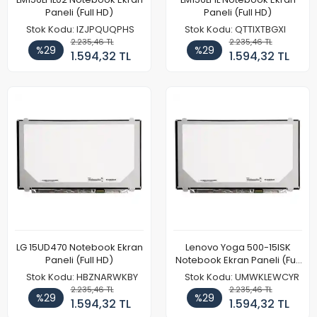
Paneli (Full HD)
Paneli (Full HD)
Stok Kodu: IZJPQUQPHS
Stok Kodu: QTTIXTBGXI
2.235,46 TL
2.235,46 TL
%29
%29
1.594,32 TL
1.594,32 TL
LG 15UD470 Notebook Ekran
Lenovo Yoga 500-15ISK
Paneli (Full HD)
Notebook Ekran Paneli (Full
HD)
Stok Kodu: HBZNARWKBY
Stok Kodu: UMWKLEWCYR
2.235,46 TL
2.235,46 TL
%29
%29
1.594,32 TL
1.594,32 TL