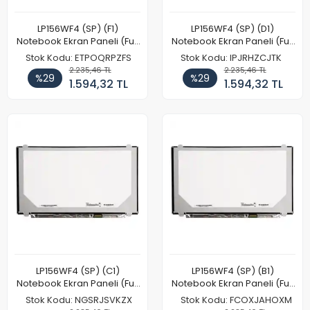
LP156WF4 (SP) (F1)
LP156WF4 (SP) (D1)
Notebook Ekran Paneli (Full
Notebook Ekran Paneli (Full
HD)
HD)
Stok Kodu: ETPOQRPZFS
Stok Kodu: IPJRHZCJTK
2.235,46 TL
2.235,46 TL
%29
%29
1.594,32 TL
1.594,32 TL
LP156WF4 (SP) (C1)
LP156WF4 (SP) (B1)
Notebook Ekran Paneli (Full
Notebook Ekran Paneli (Full
HD)
HD)
Stok Kodu: NGSRJSVKZX
Stok Kodu: FCOXJAHOXM