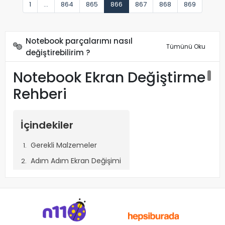
1
...
864
865
866
867
868
869
Notebook parçalarımı nasıl
Tümünü Oku
değiştirebilirim ?
Notebook Ekran Değiştirme
Rehberi
İçindekiler
Gerekli Malzemeler
Adım Adım Ekran Değişimi
Dikkat Edilmesi Gerekenler
Notebook Ekran Değiştirme Rehberi
Notebook ekranınız kırıldı veya arızalandıysa, yeni bir ekran