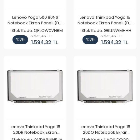
Lenovo Yoga 500 80N6
Lenovo Thinkpad Yoga 15
Notebook Ekran Paneli (Full
Notebook Ekran Paneli (Full
HD)
HD)
Stok Kodu: QRLOWXVHBM
Stok Kodu: GRLLNWMHHH
2.235,46 TL
2.235,46 TL
%29
%29
1.594,32 TL
1.594,32 TL
Lenovo Thinkpad Yoga 15
Lenovo Thinkpad Yoga 15
20DR Notebook Ekran
20DQ Notebook Ekran
Paneli (Full HD)
Paneli (Full HD)
Stok Kodu: OVDWNXNBJA
Stok Kodu: NAQINFXXDP