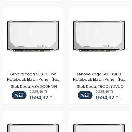
Lenovo Yoga 500-15IHW
Lenovo Yoga 500-15IDB
Notebook Ekran Paneli (Full
Notebook Ekran Paneli (Full
HD)
HD)
Stok Kodu: VBVDQDHNIN
Stok Kodu: TROCJYDVUQ
2.235,46 TL
2.235,46 TL
%29
%29
1.594,32 TL
1.594,32 TL