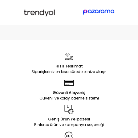
değişimi yaparak bilgisayarınızı tekrar kullanabilirsiniz. Bu
rehberde, notebook ekran değişimini adım adım nasıl
gerçekleştirebileceğinizi anlatacağız.
Gerekli Malzemeler
Yeni uyumlu ekran
Küçük yıldız tornavida
Plastik açma aparatı veya ince plastik kart
Hızlı Teslimat
Siparişleriniz en kısa sürede elinize ulaşır.
Antistatik bileklik (isteğe bağlı, statik elektrikten
korunmak için)
Yumuşak bir bez veya masa koruyucu
Güvenli Alışveriş
Güvenli ve kolay ödeme sistemi
Adım Adım Ekran
Değişimi
Geniş Ürün Yelpazesi
Binlerce ürün ve kampanya seçeneği
1. Dizüstü Bilgisayarı