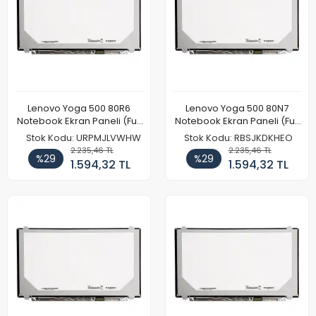
Lenovo Yoga 500 80R6
Lenovo Yoga 500 80N7
Notebook Ekran Paneli (Full
Notebook Ekran Paneli (Full
HD)
HD)
Stok Kodu: URPMJLVWHW
Stok Kodu: RBSJKDKHEO
2.235,46 TL
2.235,46 TL
%29
%29
1.594,32 TL
1.594,32 TL