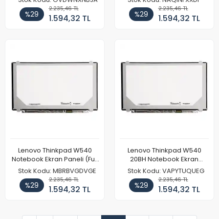
2.235,46 TL
2.235,46 TL
%29
%29
1.594,32 TL
1.594,32 TL
Lenovo Thinkpad W540
Lenovo Thinkpad W540
Notebook Ekran Paneli (Full
20BH Notebook Ekran
HD)
Paneli (Full HD)
Stok Kodu: MBRBVGDVGE
Stok Kodu: VAPYTUQUEG
2.235,46 TL
2.235,46 TL
%29
%29
1.594,32 TL
1.594,32 TL