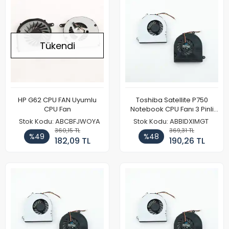
Tükendi
HP G62 CPU FAN Uyumlu
Toshiba Satellite P750
CPU Fan
Notebook CPU Fanı 3 Pinli
(Model 1)
Stok Kodu: ABCBFJWOYA
Stok Kodu: ABBIDXIMGT
360,15 TL
369,31 TL
%49
%48
182,09 TL
190,26 TL