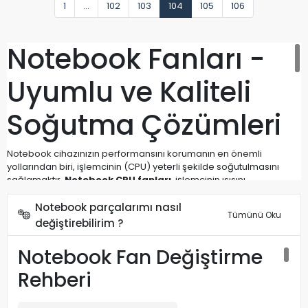
1
...
102
103
104
105
106
Notebook Fanları -
Uyumlu ve Kaliteli
Soğutma Çözümleri
Notebook cihazınızın performansını korumanın en önemli
yollarından biri, işlemcinin (CPU) yeterli şekilde soğutulmasını
sağlamaktır.
Notebook CPU fanları
, işlemcinin ısısını
dengeleyerek cihazın aşırı ısınmasını önler ve sistemin stabil
çalışmasına katkıda bulunur.
Notebook parçalarımı nasıl
Tümünü Oku
değiştirebilirim ?
Kategorimizde,
HP, Lenovo, Asus, Acer, Dell, Toshiba, MSI
gibi
tüm markalara uygun
uyumlu notebook işlemci fanları
yer
Notebook Fan Değiştirme
almaktadır. Tüm ürünlerimiz stoktan hızlı gönderimle sizlere
ulaştırılmaktadır.
Rehberi
🔧 Ne Zaman CPU Fanı