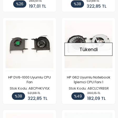
265,91 TL
521,88 TL
%26
%38
197,01 TL
322,85 TL
Tükendi
HP DV6-1000 Uyumlu CPU
HP G62 Uyumlu Notebook
Fan
İşlemci CPU Fanı 1
Stok Kodu: ABCPHKVYLK
Stok Kodu: ABCLCYRBSR
521,88 TL
360,15 TL
%38
%49
322,85 TL
182,09 TL