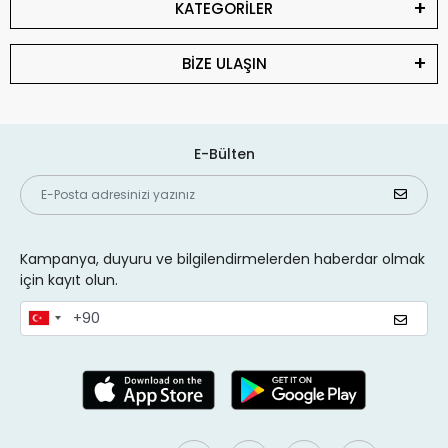
KATEGORİLER
kullanarak alt kapaktaki vidaları sökün ve kapağı dikkatlice
kaldırın. Plastik açma aparatı ile kasayı zarar vermeden
açabilirsiniz.
BİZE ULAŞIN
3. Fanı Bulun ve Bağlantıları
Sökün
E-Bülten
Fan, anakarta küçük bir konektörle bağlıdır. Öncelikle bu
bağlantıyı dikkatlice çıkarın. Ardından fanı sabitleyen vidaları
sökün ve fanı yavaşça yerinden çıkarın.
4. Yeni Fanı Takın
Kampanya, duyuru ve bilgilendirmelerden haberdar olmak
Yeni fanı aynı yerine yerleştirin ve vidalarla sabitleyin. Fanın
için kayıt olun.
anakarta bağlanan kablosunu yerine oturttuğunuzdan emin
olun.
5.
Termal Macunu Yenileyin
(Gerekiyorsa)
Eğer fan değişimi sırasında işlemci soğutucusu da
çıkarıldıysa, eski termal macunu temizleyip yeni termal