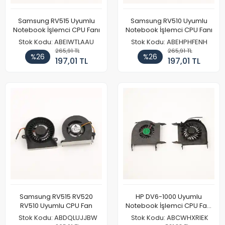
Samsung RV515 Uyumlu
Samsung RV510 Uyumlu
Notebook İşlemci CPU Fanı
Notebook İşlemci CPU Fanı
Stok Kodu: ABEIWTLAAU
Stok Kodu: ABEHPHFENH
265,91 TL
265,91 TL
%26
%26
197,01 TL
197,01 TL
Samsung RV515 RV520
HP DV6-1000 Uyumlu
RV510 Uyumlu CPU Fan
Notebook İşlemci CPU Fanı
2
Stok Kodu: ABDQLUJJBW
Stok Kodu: ABCWHXRIEK