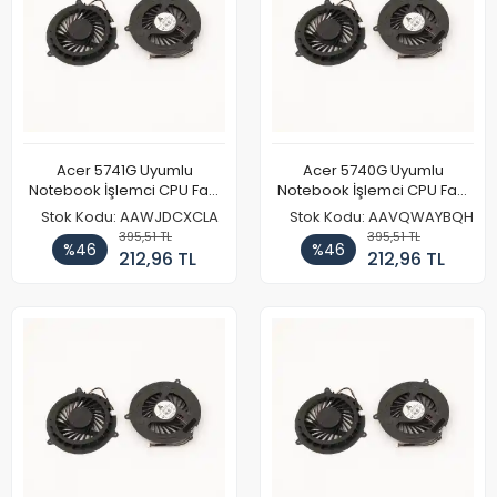
Acer 5741G Uyumlu
Acer 5740G Uyumlu
Notebook İşlemci CPU Fanı
Notebook İşlemci CPU Fanı
Tip 2
Tip 2
Stok Kodu: AAWJDCXCLA
Stok Kodu: AAVQWAYBQH
395,51 TL
395,51 TL
%46
%46
212,96 TL
212,96 TL