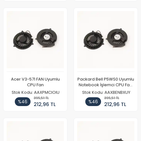
Acer V3-571 FAN Uyumlu
Packard Bell P5WS0 Uyumlu
CPU Fan
Notebook İşlemci CPU Fanı
Tip 2
Stok Kodu: AAXPMCIOIU
Stok Kodu: AAXBENBXUY
395,51 TL
395,51 TL
%46
%46
212,96 TL
212,96 TL