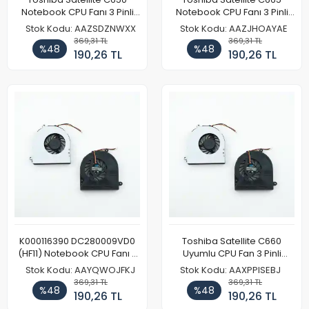
Notebook CPU Fanı 3 Pinli
Notebook CPU Fanı 3 Pinli
(Model 1)
(Model 1)
Stok Kodu: AAZSDZNWXX
Stok Kodu: AAZJHOAYAE
369,31 TL
369,31 TL
%48
%48
190,26 TL
190,26 TL
K000116390 DC280009VD0
Toshiba Satellite C660
(HF11) Notebook CPU Fanı 3
Uyumlu CPU Fan 3 Pinli
Pinli (Model 1)
(Model 1)
Stok Kodu: AAYQWOJFKJ
Stok Kodu: AAXPPISEBJ
369,31 TL
369,31 TL
%48
%48
190,26 TL
190,26 TL