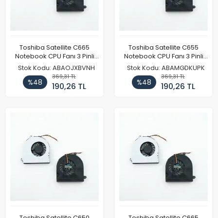
Toshiba Satellite C665
Toshiba Satellite C655
Notebook CPU Fanı 3 Pinli
Notebook CPU Fanı 3 Pinli
(Model 1)
(Model 1)
Stok Kodu: ABAOJXBVNH
Stok Kodu: ABAMGDKUPK
369,31 TL
369,31 TL
%48
%48
190,26 TL
190,26 TL
Toshiba Satellite C650
Toshiba Satellite C665