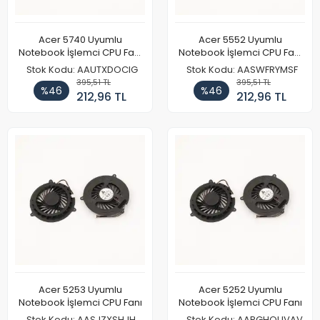
Acer 5740 Uyumlu
Acer 5552 Uyumlu
Notebook İşlemci CPU Fanı
Notebook İşlemci CPU Fanı
Tip 2
Tip 3
Stok Kodu: AAUTXDOCIG
Stok Kodu: AASWFRYMSF
395,51 TL
395,51 TL
%46
%46
212,96 TL
212,96 TL
Acer 5253 Uyumlu
Acer 5252 Uyumlu
Notebook İşlemci CPU Fanı
Notebook İşlemci CPU Fanı
Stok Kodu: AASJZXSHJH
Stok Kodu: AARGHOUVAV