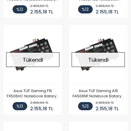
Pil
Batarya Pil
2.468,66 TL
2.468,66 TL
%13
%13
2.155,18 TL
2.155,18 TL
Tükendi
Tükendi
Asus TUF Gaming F15
Asus TUF Gaming A15
FX506HC Notebook Batarya
FA506NF Notebook Batarya
Pil
Pil
2.468,66 TL
2.468,66 TL
%13
%13
2.155,18 TL
2.155,18 TL