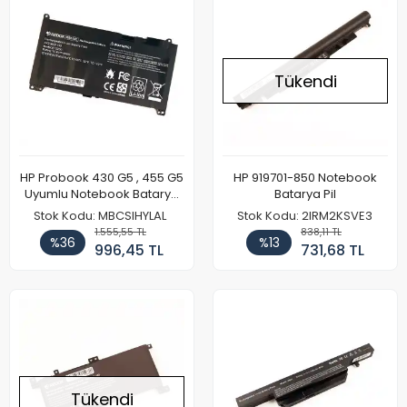
Tükendi
HP Probook 430 G5 , 455 G5
HP 919701-850 Notebook
Uyumlu Notebook Batarya
Batarya Pil
Pil
Stok Kodu: MBCSIHYLAL
Stok Kodu: 2IRM2KSVE3
1.555,55 TL
838,11 TL
%36
%13
996,45 TL
731,68 TL
Tükendi