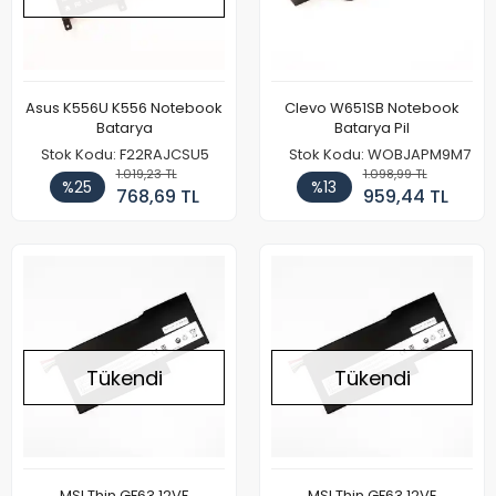
Asus K556U K556 Notebook
Clevo W651SB Notebook
Batarya
Batarya Pil
Stok Kodu: F22RAJCSU5
Stok Kodu: WOBJAPM9M7
1.019,23 TL
1.098,99 TL
%25
%13
768,69 TL
959,44 TL
Tükendi
Tükendi
MSI Thin GF63 12VF
MSI Thin GF63 12VE