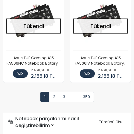
Tükendi
Tükendi
Asus TUF Gaming A15
Asus TUF Gaming A15
FA506NC Notebook Batarya
FA506IV Notebook Batarya
Pil
Pil
2.468,66 TL
2.468,66 TL
%13
%13
2.155,18 TL
2.155,18 TL
1
2
3
...
359
Notebook parçalarımı nasıl
Tümünü Oku
değiştirebilirim ?