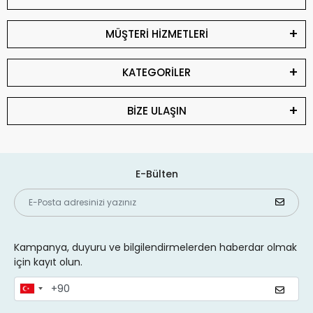
Hazırlanın
MÜŞTERİ HİZMETLERİ
Notebook modelinize bağlı olarak, batarya çıkarılabilir veya
kasanın içine sabitlenmiş olabilir. Çıkarılabilir modellerde,
pilin yanındaki mandalı kaydırarak bataryayı kolayca
KATEGORİLER
çıkarabilirsiniz. Dahili piller için alt kasayı açmanız
gerekecektir.
BİZE ULAŞIN
3. Vidaları Sökün ve Kasayı
Açın (Dahili Pil İçin)
E-Bülten
Eğer pil kasanın içinde yer alıyorsa, uygun tornavida ile alt
kasayı sabitleyen vidaları sökün. Plastik açma aparatı ile
kasayı dikkatlice açarak iç bileşenlere zarar vermemeye
özen gösterin.
4. Pili Çıkartın
Kampanya, duyuru ve bilgilendirmelerden haberdar olmak
için kayıt olun.
Batarya anakarta bir kablo veya konektör ile bağlıdır. Bu
bağlantıyı dikkatlice çıkararak eski pili yerinden alın.
Bağlantıları çekerken nazik olun ve fazla güç uygulamayın.