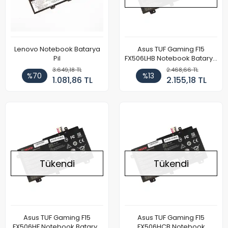
Lenovo Notebook Batarya
Asus TUF Gaming F15
Pil
FX506LHB Notebook Batarya
Pil
3.649,18 TL
2.468,66 TL
%70
%13
1.081,86 TL
2.155,18 TL
Tükendi
Tükendi
Asus TUF Gaming F15
Asus TUF Gaming F15
FX506HF Notebook Batarya
FX506HCB Notebook