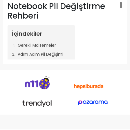
Notebook Pil Değiştirme
Rehberi
İçindekiler
Gerekli Malzemeler
Adım Adım Pil Değişimi
Dikkat Edilmesi Gerekenler
Notebook Pil Değiştirme Rehberi
Notebook piliniz zamanla performans kaybı yaşayabilir veya
tamamen çalışmayı durdurabilir. Yeni bir pil değişimi
yaparak bilgisayarınızı tekrar verimli bir şekilde
kullanabilirsiniz. Bu rehberde, notebook pil değişimini adım
adım nasıl gerçekleştirebileceğinizi anlatacağız.
Gerekli Malzemeler