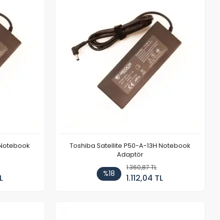
E Notebook
Toshiba Satellite P50-A-13H Notebook
Adaptör
1.360,87 TL
%18
L
1.112,04 TL