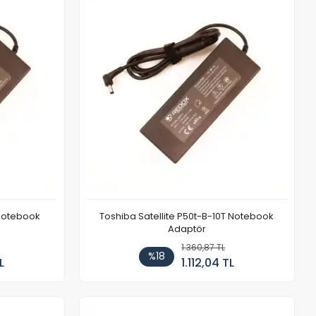
 Notebook
Toshiba Satellite P50t-B-10T Notebook
Adaptör
1.360,87 TL
%18
L
1.112,04 TL