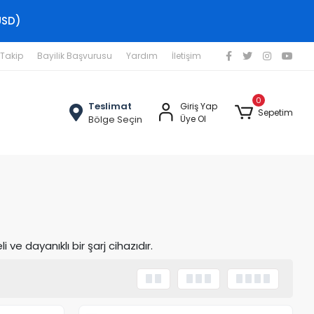
USD)
 Takip
Bayilik Başvurusu
Yardım
İletişim
0
Teslimat
Giriş Yap
Sepetim
Bölge Seçin
Üye Ol
 dayanıklı bir şarj cihazıdır.