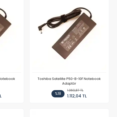
 Notebook
Toshiba Satellite P50-B-10F Notebook
Adaptör
1.360,87 TL
%18
L
1.112,04 TL