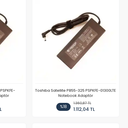
 PSPKFE-
Toshiba Satellite P855-325 PSPKFE-01300LTE
aptör
Notebook Adaptör
1.360,87 TL
%18
L
1.112,04 TL