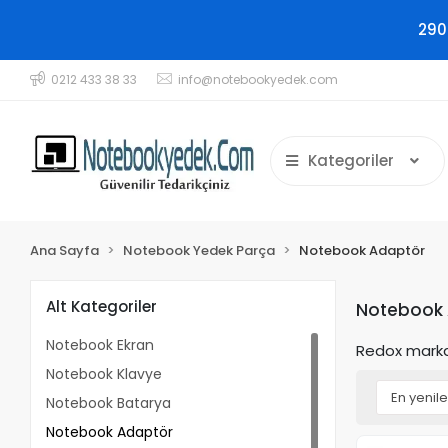
290
0212 433 38 33
info@notebookyedek.com
Kategoriler
Ana Sayfa
Notebook Yedek Parça
Notebook Adaptör
Alt Kategoriler
Notebook
Notebook Ekran
Redox marka 
Notebook Klavye
Notebook Batarya
Notebook Adaptör