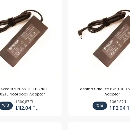
 Satellite P855-10H PSPKBE-
Toshiba Satellite P750-103
02TE Notebook Adaptör
Adaptör
1.360,87 TL
1.360,87 TL
%18
%18
1.112,04 TL
1.112,04 T