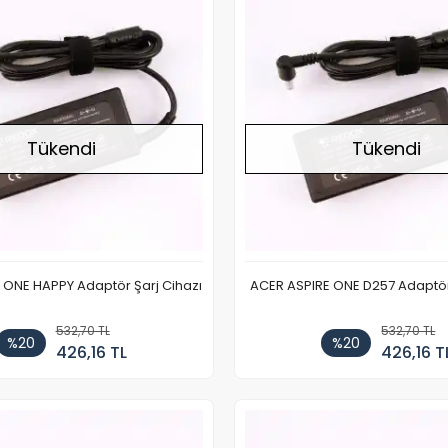
Tükendi
Tükendi
 ONE HAPPY Adaptör Şarj Cihazı
ACER ASPIRE ONE D257 Adaptör
532,70 TL
532,70 TL
%20
%20
426,16 TL
426,16 T
Stokta Yok