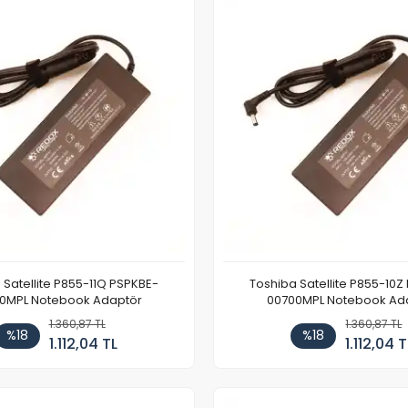
 Satellite P855-11Q PSPKBE-
Toshiba Satellite P855-10Z
0MPL Notebook Adaptör
00700MPL Notebook Ad
1.360,87 TL
1.360,87 TL
%18
%18
1.112,04 TL
1.112,04 T