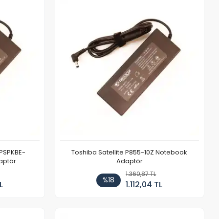
 PSPKBE-
Toshiba Satellite P855-10Z Notebook
aptör
Adaptör
1.360,87 TL
%18
L
1.112,04 TL