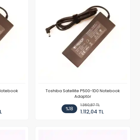
 Notebook
Toshiba Satellite P500-1D0 Notebook
Adaptör
1.360,87 TL
%18
L
1.112,04 TL
Stokta Yok
Stokta Yok