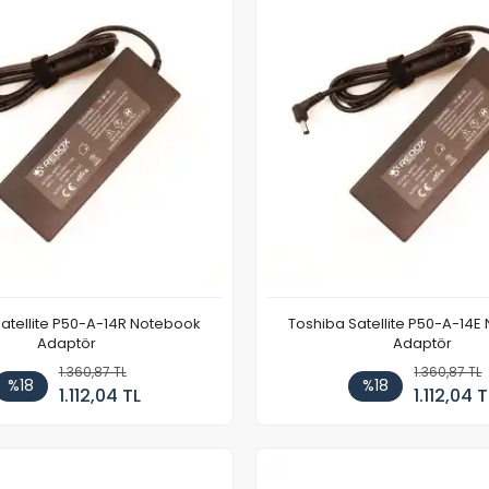
atellite P50-A-14R Notebook
Toshiba Satellite P50-A-14
Adaptör
Adaptör
1.360,87 TL
1.360,87 TL
%18
%18
1.112,04 TL
1.112,04 T