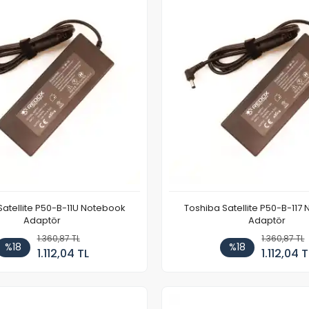
Satellite P50-B-11U Notebook
Toshiba Satellite P50-B-117
Adaptör
Adaptör
1.360,87 TL
1.360,87 TL
%18
%18
1.112,04 TL
1.112,04 T