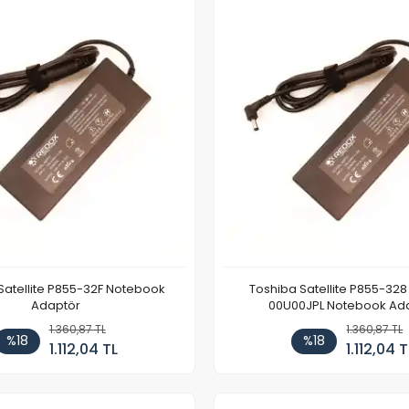
Satellite P855-32F Notebook
Toshiba Satellite P855-328
Adaptör
00U00JPL Notebook Ad
1.360,87 TL
1.360,87 TL
%18
%18
1.112,04 TL
1.112,04 T