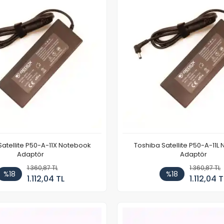
Satellite P50-A-11X Notebook
Toshiba Satellite P50-A-11L
Adaptör
Adaptör
1.360,87 TL
1.360,87 TL
%18
%18
1.112,04 TL
1.112,04 T
Stokta Yok