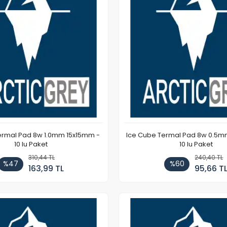
ermal Pad 8w 1.0mm 15x15mm -
Ice Cube Termal Pad 8w 0.5m
10 lu Paket
10 lu Paket
310,44 TL
240,40 TL
%47
%60
163,99 TL
95,66 T
Stokta Yok