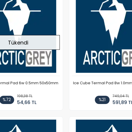
Tükendi
Termal Pad 6w 0.5mm 50x50mm
Ice Cube Termal Pad 8w 1.0m
198,38 TL
749,04 TL
%72
%21
54,66 TL
591,89 T
Stokta Yok