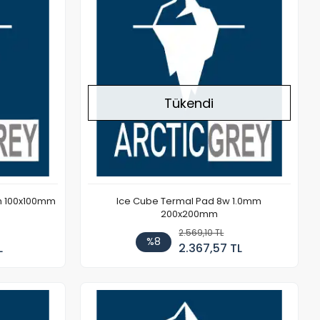
Tükendi
m 100x100mm
Ice Cube Termal Pad 8w 1.0mm
200x200mm
2.569,10 TL
%8
L
2.367,57 TL