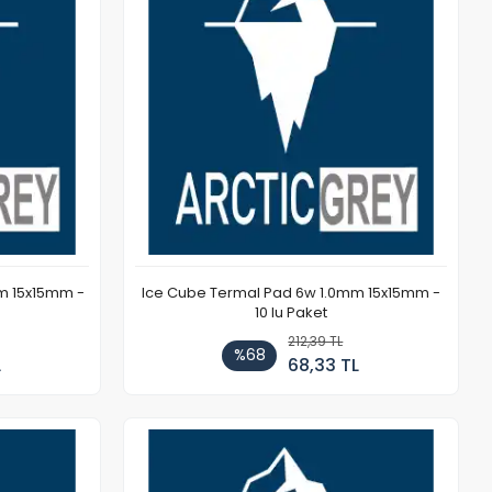
m 15x15mm -
Ice Cube Termal Pad 6w 1.0mm 15x15mm -
10 lu Paket
212,39 TL
%68
L
68,33 TL