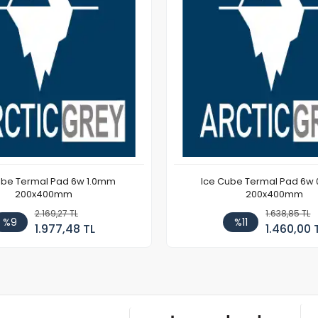
ube Termal Pad 6w 1.0mm
Ice Cube Termal Pad 6w
200x400mm
200x400mm
2.169,27 TL
1.638,85 TL
%9
%11
1.977,48 TL
1.460,00 