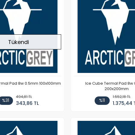
Tükendi
ermal Pad 8w 0.5mm 100x100mm
Ice Cube Termal Pad 8w
200x200mm
494,81 TL
1.552,18 TL
%31
%11
343,86 TL
1.375,44 