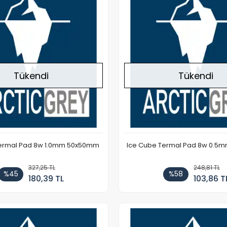
Tükendi
Tükendi
Termal Pad 8w 1.0mm 50x50mm
Ice Cube Termal Pad 8w 0.5
327,25 TL
248,81 TL
%45
%58
180,39 TL
103,86 T
Stokta Yok