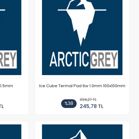
 0.5mm
Ice Cube Termal Pad 6w 1.0mm 100x100mm
394,27 TL
%38
TL
245,78 TL