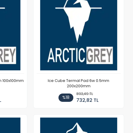
m 100x100mm
Ice Cube Termal Pad 6w 0.5mm
200x200mm
893,49 TL
%18
L
732,82 TL