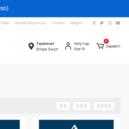
USD)
 Takip
Bayilik Başvurusu
Yardım
İletişim
0
Teslimat
Giriş Yap
Sepetim
Bölge Seçin
Üye Ol
Stokta Yok
Stokta Yok