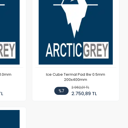
 1.0mm
Ice Cube Termal Pad 8w 0.5mm
200x400mm
2.962,01 TL
%7
TL
2.750,89 TL