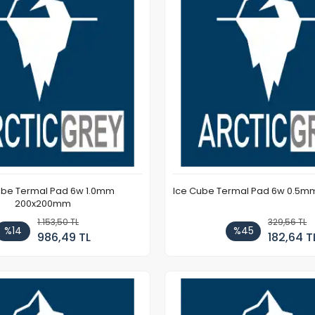
ube Termal Pad 6w 1.0mm
Ice Cube Termal Pad 6w 0.5m
200x200mm
1.153,50 TL
329,56 TL
%14
%45
986,49 TL
182,64 T