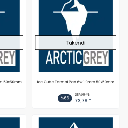
Tükendi
mm 50x50mm
Ice Cube Termal Pad 6w 1.0mm 50x50mm
217,99 TL
%66
L
73,79 TL
Stokta Yok