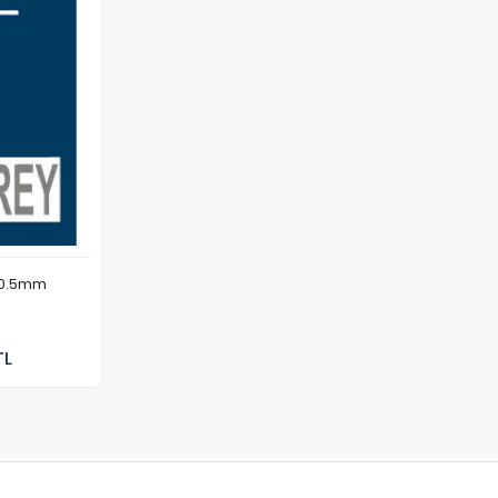
 0.5mm
TL