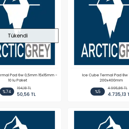
Tükendi
ermal Pad 6w 0,5mm 15x15mm -
Ice Cube Termal Pad 8w
10 lu Paket
200x400mm
194,18 TL
4.995,86 TL
%74
%5
50,56 TL
4.735,13 