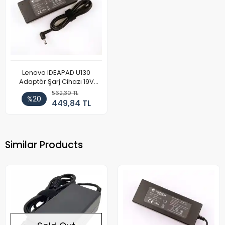
Lenovo IDEAPAD U130
Adaptör Şarj Cihazı 19V
4.74A
562,30 TL
%20
449,84 TL
Similar Products