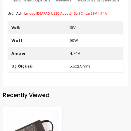
Installment Options
Reviews
Warranty and Returns
Ürün Adı :
Lenovo IDEAPAD U130 Adaptör Şarj Cihazı 19V 4.74A
Volt
19V
Watt
90W
Amper
4.74A
Uç Ölçüsü
5.5x2.5mm
Recently Viewed