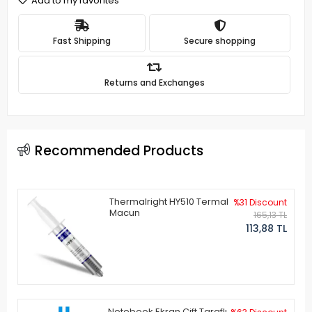
Add to my favorites
Fast Shipping
Secure shopping
Returns and Exchanges
Recommended Products
Thermalright HY510 Termal
%31 Discount
Macun
165,13 TL
113,88 TL
Notebook Ekran Çift Taraflı