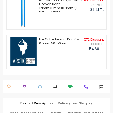
%63 Discount
Uzayan Bant
227,76 TL
171mmX8mmX0.3mm (1
85,41 TL
Set - 2 Adet)
Ice Cube Termal Pad 6w
%72 Discount
0.5mm 50x50mm
198,38 TL
54,66 TL
Product Description
Delivery and Shipping