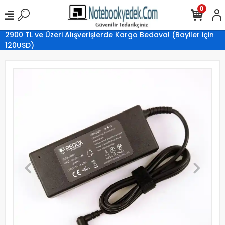
0
2900 TL ve Üzeri Alışverişlerde Kargo Bedava! (Bayiler için
120USD)