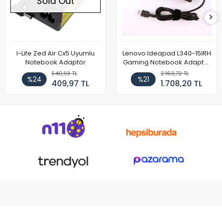
Sold Out
I-Life Zed Air Cx5 Uyumlu
Lenovo Ideapad L340-15IRH
Notebook Adaptör
Gaming Notebook Adaptör
Cihazı Şarj Aleti (150W)
540,93 TL
2.163,72 TL
%24
%21
409,97 TL
1.708,20 TL