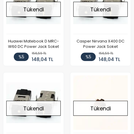
Tükendi
Tükendi
Huawei Matebook D MRC-
Casper Nirvana X400 DC
W60 DC Power Jack Soket
Power Jack Soket
156,59 TL
156,59 TL
%5
%5
148,04 TL
148,04 TL
Tükendi
Tükendi