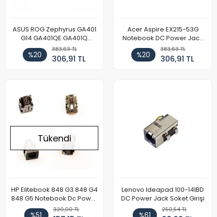
ASUS ROG Zephyrus GA401
Acer Aspire EX215-53G
G14 GA401QE GA401Q
Notebook DC Power Jack
GA402 GA402R GA402RK
Soket
383,63 TL
383,63 TL
%20
%20
HQ058T GA503QR GA503QS
306,91 TL
306,91 TL
GA503QM GA503QE GX650
Notebook DC Power Jack
Soketi
Tükendi
HP Elitebook 848 G3 848 G4
Lenovo Ideapad 100-14IBD
848 G5 Notebook Dc Power
DC Power Jack Soket Girişi
Jack
320,00 TL
250,54 TL
%51
%61