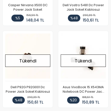
Casper Nirvana X500 DC
Dell Vostro 5481 Dc Power
Power Jack Soket
Jack Soket Kablosuz
156,59 TL
290,39 TL
%5
%48
148,04 TL
150,61 TL
Tükendi
Tükendi
Dell P92G P92G001 Dc
Asus VivoBook 15 X543MA
Power Jack Soket Kablosuz
Notebook DC Power Jack
Soketi
290,39 TL
188,61 TL
%48
%20
150,61 TL
150,89 TL