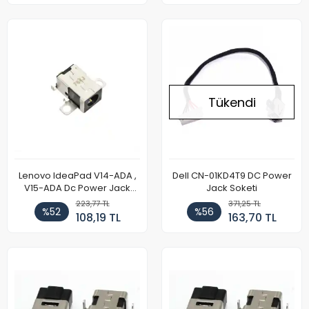
Tükendi
Lenovo IdeaPad V14-ADA ,
Dell CN-01KD4T9 DC Power
V15-ADA Dc Power Jack
Jack Soketi
Girişi
223,77 TL
371,25 TL
%52
%56
108,19 TL
163,70 TL