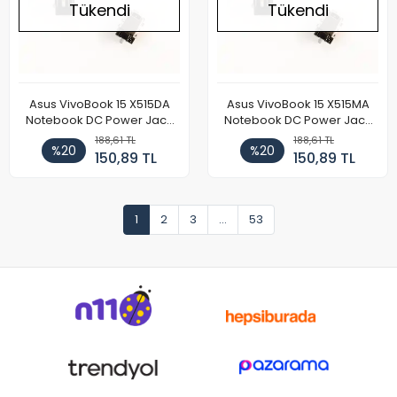
Tükendi
Tükendi
Asus VivoBook 15 X515DA
Asus VivoBook 15 X515MA
Notebook DC Power Jack
Notebook DC Power Jack
Soketi
Soketi
188,61 TL
188,61 TL
%20
%20
150,89 TL
150,89 TL
1
2
3
...
53