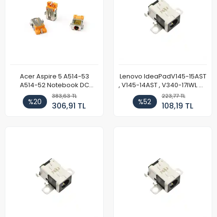
Acer Aspire 5 A514-53
Lenovo IdeaPadV145-15AST
A514-52 Notebook DC
, V145-14AST , V340-17IWL Dc
Power Jack Soket
Power Jack Girişi
383,63 TL
223,77 TL
%20
%52
306,91 TL
108,19 TL