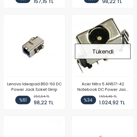
157,15 TL
98,22 TL
Tükendi
Lenovo Ideapad B50-50 DC
Acer Nitro 5 AN517-42
Power Jack Soket Girişi
Notebook DC Power Jack
Soket
250,54 TL
1.554,46 TL
%61
%34
98,22 TL
1.024,92 TL