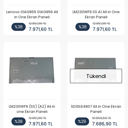
Lenovo 01AG955 01AG956 All
LM230WF9 SS A1 All in One
in One Ekran Paneli
Ekran Paneli
12.851,36 TL
12.851,36 TL
%38
%38
7.971,60 TL
7.971,60 TL
Tükendi
LM230WF9 (SS) (A2) All in
SD10L64807 All in One Ekran
one Ekran Paneli
Paneli
12.851,36 TL
10.893,66 TL
%38
%29
7.971,60 TL
7.686,90 TL