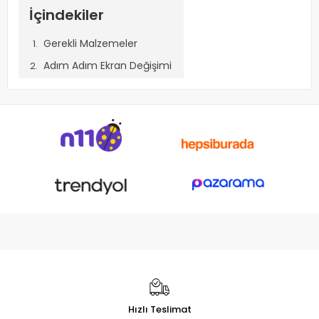
İçindekiler
Gerekli Malzemeler
Adım Adım Ekran Değişimi
Dikkat Edilmesi Gerekenler
All-in-One Bilgisayar Ekran Değiştirme Rehberi
All-in-One (AIO) bilgisayarlar, kompakt yapıları nedeniyle
geleneksel masaüstü bilgisayarlardan farklı bir ekran
değişim sürecine sahiptir. Ekran hasar gördüğünde veya
arızalandığında, doğru adımları takip ederek yeni bir ekranla
değiştirebilirsiniz. Bu rehberde, All-in-One bilgisayar ekran
değişimini adım adım nasıl gerçekleştireceğinizi anlatıyoruz.
Gerekli Malzemeler
Yeni uyumlu ekran
Yıldız tornavida seti
Hızlı Teslimat