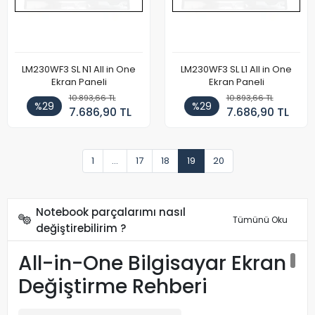
LM230WF3 SL N1 All in One
LM230WF3 SL L1 All in One
Ekran Paneli
Ekran Paneli
10.893,66 TL
10.893,66 TL
%29
%29
7.686,90 TL
7.686,90 TL
1
...
17
18
19
20
Notebook parçalarımı nasıl
Tümünü Oku
değiştirebilirim ?
All-in-One Bilgisayar Ekran
Değiştirme Rehberi